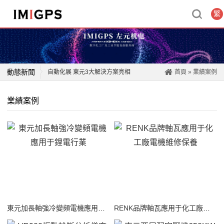
繁
動態新聞
自動化展 東元3大解決方案亮相
首頁
»
業績案例
東元實現減排 力推智能工廠
業績案例
東元噴霧防疫機器人 奪金質獎
減排20％提前達標 東元獲臺灣企業永續獎四項殊榮
東元連續第二年入選道瓊永續指數
臺風“煙花”北上將影響山東，工廠避險攻略收好！
三大事業二位數成長 東元2021營收七年新高
東元家電參展臺北國際食品展 聚焦健康、樂食、安心抗疫
東元加長軸強冷變頻電機應用于鋰電行業
RENK品牌軸瓦應用于化工廠電機維修保養