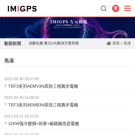
繁
動態新聞
自動化展 東元3大解決方案亮相
首頁
» 馬達
東元實現減排 力推智能工廠
馬達
東元噴霧防疫機器人 奪金質獎
減排20％提前達標 東元獲臺灣企業永續獎四項殊榮
2022-04-30 16:07:00
東元連續第二年入選道瓊永續指數
?
TEF3系列AEMV3N高效三相異步電機
臺風“煙花”北上將影響山東，工廠避險攻略收好！
三大事業二位數成長 東元2021營收七年新高
2022-04-30 16:06:54
?
TEF3系列AEMB3N高效三相異步電機
東元家電參展臺北國際食品展 聚焦健康、樂食、安心抗疫
2022-03-21 16:37:02
?
11KW強冷變頻+剎車+編碼器改造電機