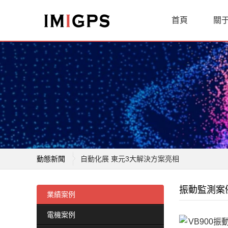
首頁
關
動態新聞
自動化展 東元3大解決方案亮相
東元實現減排 力推智能工廠
振動監測案
東元噴霧防疫機器人 奪金質獎
業績案例
減排20％提前達標 東元獲臺灣企業永續獎四項
電機案例
東元連續第二年入選道瓊永續指數