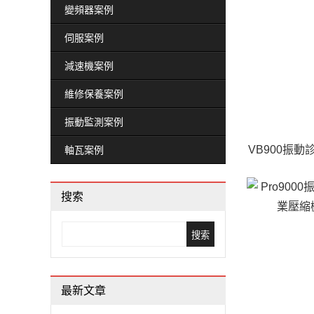
變頻器案例
臺風“煙花”北上將影響山東，工廠避險攻略收
三大事業二位數成長 東元2021營收七年新高
伺服案例
東元家電參展臺北國際食品展 聚焦健康、樂食
減速機案例
維修保養案例
振動監測案例
VB900振
軸瓦案例
搜索
最新文章