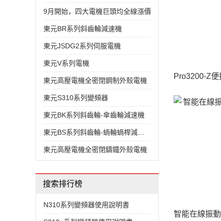
9月開始，四大電機巨頭均全線漲價
東元BR系列斜齒輪減速機
東元JSDG2系列伺服電機
東元V系列電機
東元高壓電機全密閉鋼制外殼電機
東元S310系列變頻器
東元BK系列斜齒輪-傘齒輪減速機
東元BS系列斜齒輪-蝸輪蝸桿減速機
東元高壓電機全密閉鑄鐵外殼電機
搜索排行榜
N310系列變頻器使用說明書