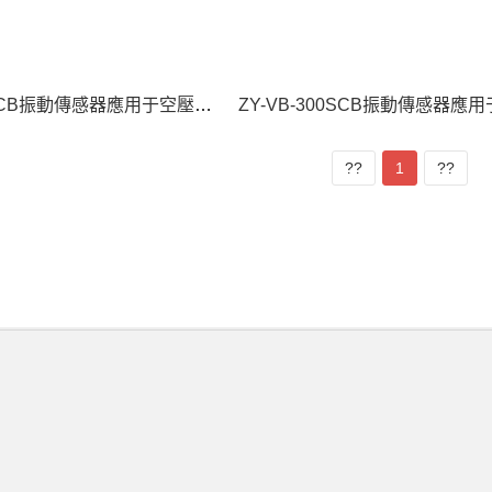
ZY-VB-420SCB振動傳感器應用于空壓機振動在線監測
??
1
??