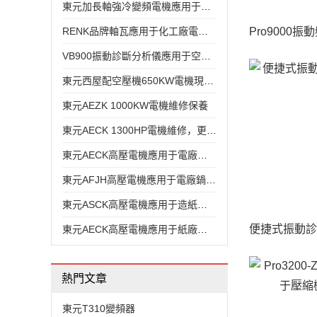
東元加長軸強冷變頻電機應用于鋰電行業
RENK品牌軸瓦應用于化工廠電機維修保養
VB900振動診斷分析儀應用于空壓機系統
東元西屋配空壓機650KW電機現場保養，更換軸瓦
東元AEZK 1000KW電機維修保養
東元AECK 1300HP電機維修，更換軸、后端蓋、軸承
東元AECK高壓電機應用于電廠鍋爐引風機
東元AFJH高壓電機應用于電廠鍋爐引風機
東元ASCK高壓電機應用于造紙廠空壓機
東元AECK高壓電機應用于紙廠空壓機
熱門文章
東元T310變頻器