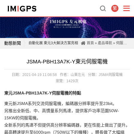
繁
動態新聞
自動化展 東元3大解決方案亮相
首頁
»
產品導航
»
伺服電機
東元實現減排 力推智能工廠
JSMA-PBH13A7K-Y東元伺服電機
東元噴霧防疫機器人 奪金質獎
減排20％提前達標 東元獲臺灣企業永續獎四項殊榮
日期：2021-04-19 11:08:58
作者：山東左元
分類：
JSMA伺服電機
東元連續第二年入選道瓊永續指數
瀏覽：1429次
臺風“煙花”北上將影響山東，工廠避險攻略收好！
東元JSMA-PBH13A7K-Y伺服電機的特點
三大事業二位數成長 東元2021營收七年新高
東元新JSMA系列交流伺服電機，編碼器分辨率提升至23bit。
東元家電參展臺北國際食品展 聚焦健康、樂食、安心抗疫
另推出全新低、中、高慣量系列馬達，提供客戶功率范圍50W-
15KW的伺服電機。
全新系列的馬達不但提供高分辨率編碼器，更在性能上做出了提升。
最高轉速提升至6000rpm（750W以下的機種），體長做了大幅縮