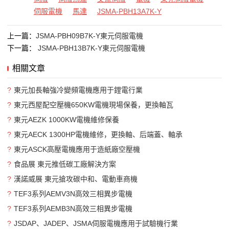
伺服電機
馬達
JSMA-PBH13A7K-Y
上一篇：
JSMA-PBH09B7K-Y東元伺服電機
下一篇：
JSMA-PBH13B7K-Y東元伺服電機
相關文章
?
東元加長軸強冷變頻電機應用于鋰電行業
?
東元西屋配空壓機650KW電機現場保養，更換軸瓦
?
東元AEZK 1000KW電機維修保養
?
東元AECK 1300HP電機維修，更換軸、后端蓋、軸承
?
東元ASCK高壓電機應用于造紙廠空壓機
?
食品展 東元推低碳工廠解決方案
?
漢諾威展 東元搶攻碳中和、電動車商機
?
TEF3系列AEMV3N高效三相異步電機
?
TEF3系列AEMB3N高效三相異步電機
?
JSDAP、JADEP、JSMA伺服電機應用于試驗機行業